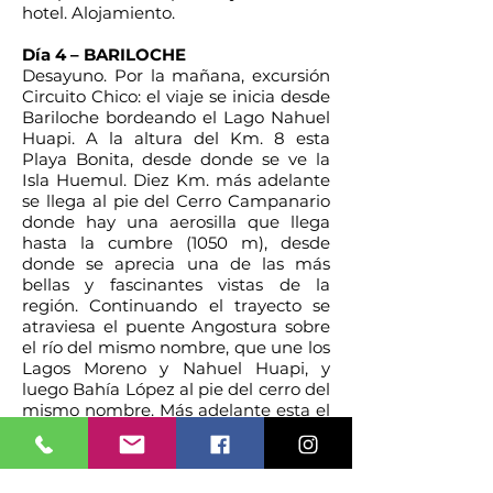
hotel. Alojamiento.
Día 4 – BARILOCHE
Desayuno. Por la mañana, excursión
Circuito Chico: el viaje se inicia desde
Bariloche bordeando el Lago Nahuel
Huapi. A la altura del Km. 8 esta
Playa Bonita, desde donde se ve la
Isla Huemul. Diez Km. más adelante
se llega al pie del Cerro Campanario
donde hay una aerosilla que llega
hasta la cumbre (1050 m), desde
donde se aprecia una de las más
bellas y fascinantes vistas de la
región. Continuando el trayecto se
atraviesa el puente Angostura sobre
el río del mismo nombre, que une los
Lagos Moreno y Nahuel Huapi, y
luego Bahía López al pie del cerro del
mismo nombre. Más adelante esta el
punto panorámico, un balcón natural
con vista espectacular. Luego se pasa
por el puente sobre el lago Moreno y