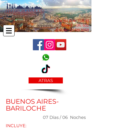
Calle 152 B N° 73B-51
Torre 3 - Ofc 602
Celular:
311 519 3059
ATRAS
BUENOS AIRES-
BARILOCHE
07 Días / 06 Noches
INCLUYE: