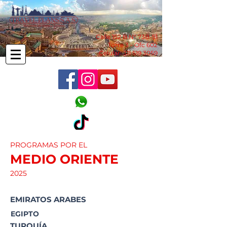
Calle 152 B N° 73B-51
Torre 3 - Ofc 602
Celular:
311 519 3059
PROGRAMAS POR EL
MEDIO ORIENTE
2025
EMIRATOS ARABES
EGIPTO
TURQUÍA