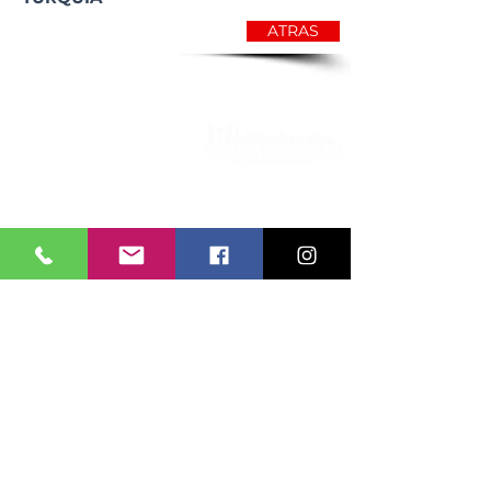
ATRAS
Mision y Vision
Condiciones Generales
Comprometido a impulsar la ley 679 del
2001, cuyo objetivo es el establecimiento
de normas para prevenir y contrarrestar la
explotación, la pornografía y el turismo
sexual con menores, en desarrollo del
artículo 44 de la Constitución. La
explotación y abuso sexual de menores de
edad son sancionados penal y
administrativamente en Colombia.
©2026 TRAVEL PLANS SAS - TODOS LOS
DERECHOS RESERVADOS
Contactenos
Sostenibilidad
Ley de Proteccion de datos