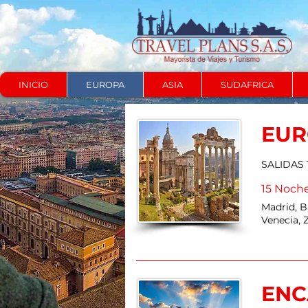
INICIO
EUROPA
ASIA
SUDAFRICA
EUR
SALIDAS
15 Noch
Madrid, B
Venecia, 
ENC