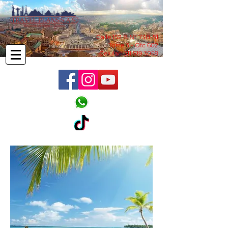
Calle 152 B N° 73B-51
Torre 3 - Ofc 602
Celular:
311 519 3059