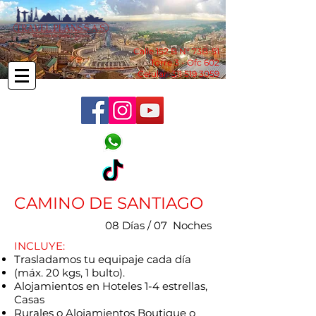
Calle 152 B N° 73B-51
Torre 3 - Ofc 602
Celular:
311 519 3059
CAMINO DE SANTIAGO
08 Días / 07 Noches
INCLUYE:
Trasladamos tu equipaje cada día
(máx. 20 kgs, 1 bulto).
Alojamientos en Hoteles 1-4 estrellas,
Casas
Rurales o Alojamientos Boutique o