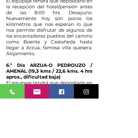
El equipaje tendrá que depositarlo en
la recepción del hotel/pensión antes
de las 8:00 hrs. Desayuno.
Nuevamente hoy son pocos los
kilómetros que nos esperan lo que
nos permite disfrutar de algunos de
los encantadores pueblos del camino
como Boente y Castañeda hasta
llegar a Arzua, famosa villa quesera.
Alojamiento.
6.º Día ARZUA-O PEDROUZO /
AMENAL (19,3 kms / 22,6 kms. 4 hrs
aprox., dificultad baja)
El equipaje tendrá que depositarlo en
la recepción del hotel/pensión antes
de las 8:00 hrs. Desayuno. Etapa
breve y tranquila para asimilar todo
lo vivido durante el camino antes de
llegar al día siguiente a Santiago.
Alojamiento en Amenal/ O Pedrouzo.
7.º Día O PEDROUZO /
AMENALSANTIAGO DE