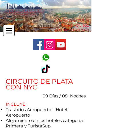
Calle 152 B N° 73B-51
Torre 3 - Ofc 602
Celular:
311 519 3059
CIRCUITO DE PLATA
CON NYC
09 Días / 08 Noches
​INCLUYE:
Traslados Aeropuerto – Hotel –
Aeropuerto
Alojamiento en los hoteles categoría
Primera y TuristaSup