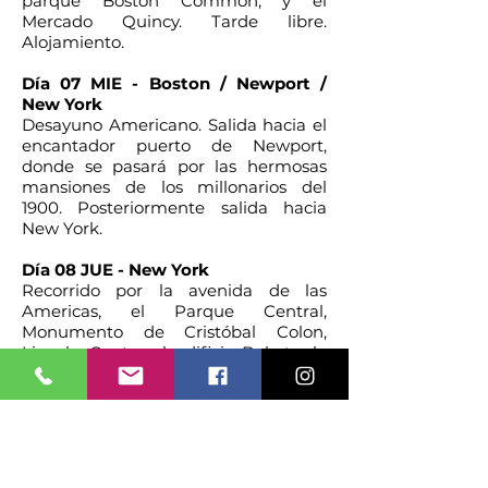
parque Boston Common, y el
Mercado Quincy. Tarde libre.
Alojamiento.
Día 07 MIE - Boston / Newport /
New York
Desayuno Americano. Salida hacia el
encantador puerto de Newport,
donde se pasará por las hermosas
mansiones de los millonarios del
1900. Posteriormente salida hacia
New York.
Día 08 JUE - New York
Recorrido por la avenida de las
Americas, el Parque Central,
Monumento de Cristóbal Colon,
Lincoln Center el edificio Dakota, la
Catedral San Juan el Divino, el Barrio
Harlem, la 5ta Avenida con sus
famosos museos (el Metropolitan y el
Guggenheim), la casa donde vivió
Jacqueline Kennedy, igual que
renombradas casas comerciales