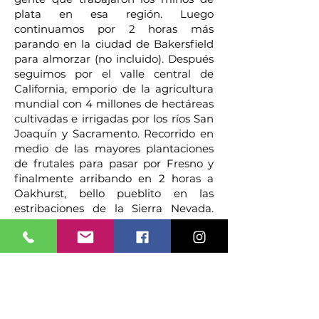
plata en esa región. Luego
continuamos por 2 horas más
parando en la ciudad de Bakersfield
para almorzar (no incluido). Después
seguimos por el valle central de
California, emporio de la agricultura
mundial con 4 millones de hectáreas
cultivadas e irrigadas por los ríos San
Joaquín y Sacramento. Recorrido en
medio de las mayores plantaciones
de frutales para pasar por Fresno y
finalmente arribando en 2 horas a
Oakhurst, bello pueblito en las
estribaciones de la Sierra Nevada.
Registro en el hotel. Noche libre.
Día 07 JUE - Oakhurst y Parque
Yosemite / San Francisco
Desayuno Americano. Salida
ascendiendo la Sierra Nevada se
visita el Parque Nacional de