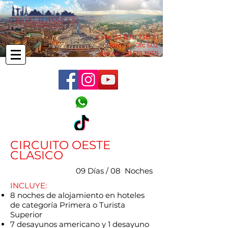
Calle 152 B N° 73B-51
Torre 3 - Ofc 602
Celular:
311 519 3059
CIRCUITO OESTE
CLASICO
09 Días / 08 Noches
​INCLUYE:
8 noches de alojamiento en hoteles
de categoría Primera o Turista
Superior
7 desayunos americano y 1 desayuno