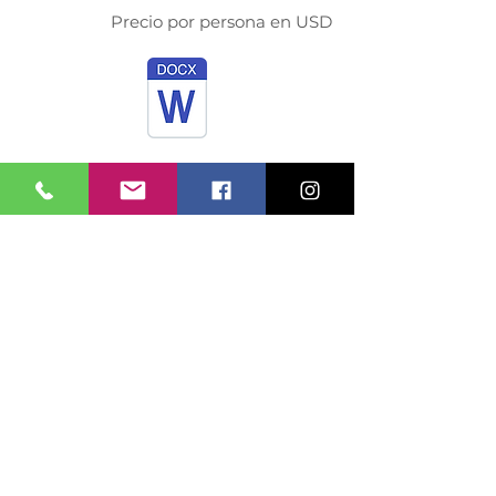
Precio por persona en USD
ATRAS
Mision y Vision
Condiciones Generales
Comprometido a impulsar la ley 679 del
2001, cuyo objetivo es el establecimiento
de normas para prevenir y contrarrestar la
explotación, la pornografía y el turismo
sexual con menores, en desarrollo del
artículo 44 de la Constitución. La
explotación y abuso sexual de menores de
edad son sancionados penal y
administrativamente en Colombia.
©2026 TRAVEL PLANS SAS - TODOS LOS