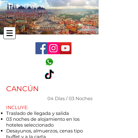
Calle 152 B N° 73B-51
Torre 3 - Ofc 602
Celular:
311 519 3059
CANCÚN
04 Días / 03 Noches
INCLUYE:
Traslado de llegada y salida
03 noches de alojamiento en los
hoteles seleccionado
Desayunos, almuerzos, cenas tipo
buffet y a la carta