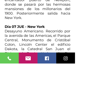
donde se pasará por las hermosas
mansiones de los millonarios del
1900. Posteriormente salida hacia
New York.
Día 07 JUE - New York
Desayuno Americano. Recorrido por
la avenida de las Americas, el Parque
Central, Monumento de Cristóbal
Colon, Lincoln Center el edificio
Dakota, la Catedral San Juan el
Divino, el Barrio Harlem, la 5ta
Avenida con sus famosos museos (el
Metropolitan y el Guggenheim), la
casa donde vivió Jacqueline Kennedy,
igual que renombradas casas
comerciales como Louis Vuitton,
Bergdorf Goodman, Tiffany, Gucci,
Cartier, Saks 5th Ave., y además la
catedral San Patricio y Rockefeller
Center. A continuación, la Biblioteca
de Nueva York, el Empire State
Building, el Flatiron Building (la