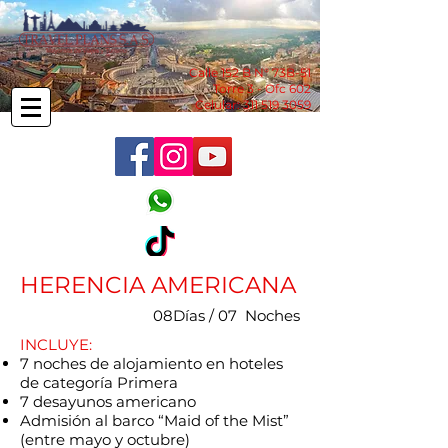
Calle 152 B N° 73B-51
Torre 3 - Ofc 602
Celular:
311 519 3059
HERENCIA AMERICANA
08Días / 07 Noches
​INCLUYE:
7 noches de alojamiento en hoteles
de categoría Primera
7 desayunos americano
Admisión al barco “Maid of the Mist”
(entre mayo y octubre)