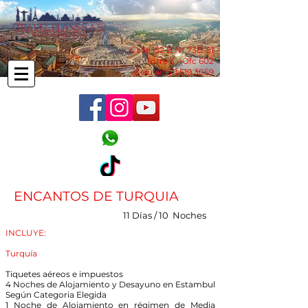
Calle 152 B N° 73B-51
Torre 3 - Ofc 602
Celular:
311 519 3059
ENCANTOS DE TURQUIA
11 Días / 10 Noches
INCLUYE:
Turquía
Tiquetes aéreos e impuestos
4 Noches de Alojamiento y Desayuno en Estambul
Según Categoria Elegida
1 Noche de Alojamiento en régimen de Media