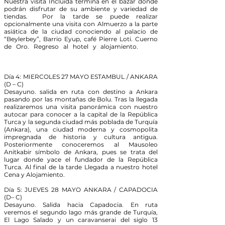
Nuestra visita Incluida termina en el bazar donde
podrán disfrutar de su ambiente y variedad de
tiendas. Por la tarde se puede realizar
opcionalmente una visita con Almuerzo a la parte
asiática de la ciudad conociendo al palacio de
“Beylerbey”, Barrio Eyup, café Pierre Loti. Cuerno
de Oro. Regreso al hotel y alojamiento.
Día 4: MIERCOLES 27 MAYO ESTAMBUL / ANKARA
(D – C)
Desayuno. salida en ruta con destino a Ankara
pasando por las montañas de Bolu. Tras la llegada
realizaremos una visita panorámica con nuestro
autocar para conocer a la capital de la República
Turca y la segunda ciudad más poblada de Turquía
(Ankara), una ciudad moderna y cosmopolita
impregnada de historia y cultura antigua.
Posteriormente conoceremos al Mausoleo
Anitkabir símbolo de Ankara, pues se trata del
lugar donde yace el fundador de la República
Turca. Al final de la tarde Llegada a nuestro hotel
Cena y Alojamiento.
Día 5: JUEVES 28 MAYO ANKARA / CAPADOCIA
(D– C)
Desayuno. Salida hacia Capadocia. En ruta
veremos el segundo lago más grande de Turquía,
El Lago Salado y un caravanserai del siglo 13