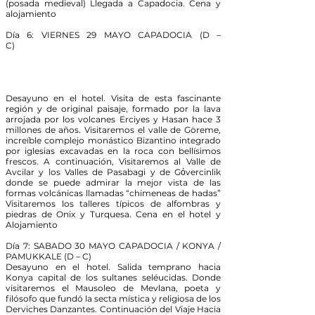
(posada medieval) Llegada a Capadocia. Cena y
alojamiento
Día 6: VIERNES 29 MAYO CAPADOCIA (D –
C)
Desayuno en el hotel. Visita de esta fascinante
región y de original paisaje, formado por la lava
arrojada por los volcanes Erciyes y Hasan hace 3
millones de años. Visitaremos el valle de Göreme,
increíble complejo monástico Bizantino integrado
por iglesias excavadas en la roca con bellísimos
frescos. A continuación, Visitaremos al Valle de
Avcilar y los Valles de Pasabagi y de Gόvercinlik
donde se puede admirar la mejor vista de las
formas volcánicas llamadas “chimeneas de hadas”
Visitaremos los talleres típicos de alfombras y
piedras de Onix y Turquesa. Cena en el hotel y
Alojamiento
Día 7: SABADO 30 MAYO CAPADOCIA / KONYA /
PAMUKKALE (D – C)
Desayuno en el hotel. Salida temprano hacia
Konya capital de los sultanes seléucidas. Donde
visitaremos el Mausoleo de Mevlana, poeta y
filósofo que fundó la secta mística y religiosa de los
Derviches Danzantes. Continuación del Viaje Hacia