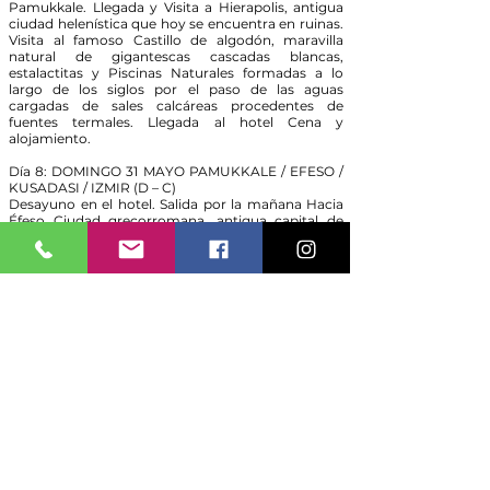
Pamukkale. Llegada y Visita a Hierapolis, antigua
ciudad helenística que hoy se encuentra en ruinas.
Visita al famoso Castillo de algodón, maravilla
natural de gigantescas cascadas blancas,
estalactitas y Piscinas Naturales formadas a lo
largo de los siglos por el paso de las aguas
cargadas de sales calcáreas procedentes de
fuentes termales. Llegada al hotel Cena y
alojamiento.
Día 8: DOMINGO 31 MAYO PAMUKKALE / EFESO /
KUSADASI / IZMIR (D – C)
Desayuno en el hotel. Salida por la mañana Hacia
Éfeso Ciudad grecorromana, antigua capital de
Asia Menor y una de las mejores conservadas de la
antigüedad donde se encuentran el Templo de
Adriano, Templo de Trajano, el teatro y la
Biblioteca de Celso. Visita a la Casa de la Virgen
María, lugar donde pasó los últimos años de su
vida. Continuación Hacia Kusadasi donde
tendremos una visita panorámica de este bonito
pueblo admirando su famoso puerto donde salen
los cruceros hacia las islas griegas. continuación
hacia Izmir llegada Cena en el hotel y Alojamiento.
Día 9: LUNES 01 JUNIO IZMIR / PERGAMO / TROYA
/ CANAKKALE (D – C)
Desayuno en hotel. salida hacia la antigua ciudad
de Pergamo, uno de los más importantes centros
culturales, comerciales y médicos del pasado.