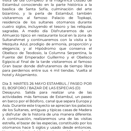
visita de día completo a la magnífica ciudad de
Estambul conociendo en la parte histórica a la
basílica de Santa Sofía, culminación del arte
bizantino, y la perla de Estambul; también
visitaremos al famoso Palacio de Topkapi,
residencia de los sultanes otomanos durante
cuatro siglos, incluyendo el tesoro y las reliquias
sagradas. A medio día Disfrutaremos de un
Almuerzo típico en restaurante local en la zona de
Sultanahmet y continuaremos con la visita a la
Mezquita Azul, prodigio de armonía, proporción y
elegancia; y al Hipódromo que conserva el
Obelisco de Teodosio, la Columna Serpentina, la
Fuente del Emperador Guillermo y el Obelisco
Egipcio.al final de la tarde visitaremos al famoso
Gran bazar donde disfrutaremos de tiempo libre
para perdernos entre sus 4 mil tiendas. Vuelta al
hotel y Alojamiento.
Día 3: MARTES 26 MAYO ESTAMBUL / PASEO POR
EL BOSFORO / BAZAR DE LAS ESPECIAS (D)
Desayuno. Salida para realizar una de las
actividades más famosas de Estambul, un paseo
en barco por el Bósforo, canal que separa Europa y
Asía. Durante este trayecto se aprecian los palacios
de los Sultanes, antiguas y típicas casas de Madera
y disfrutar de la historia de una manera diferente.
A continuación, realizaremos una de las visitas
estrella, el bazar de las especias, constituido por los
otomanos hace 5 siglos y usado desde entonces.