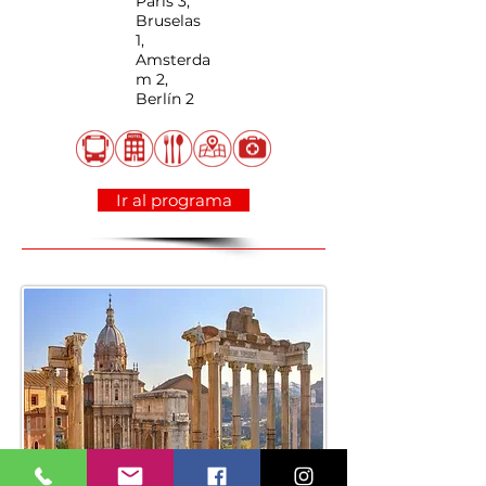
París 3,
Bruselas
1,
Amsterda
m 2,
Berlín 2
Ir al programa