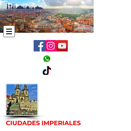
Calle 152 B N° 73B-51
Torre 3 - Ofc 602
Celular:
311 519 3059
CIUDADES IMPERIALES