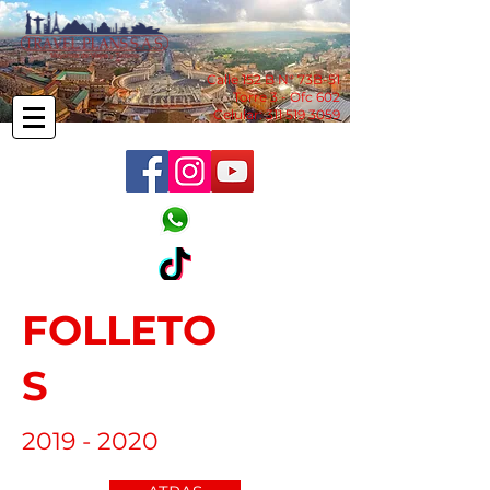
Calle 152 B N° 73B-51
Torre 3 - Ofc 602
Celular:
311 519 3059
FOLLETO
S
2019 - 2020