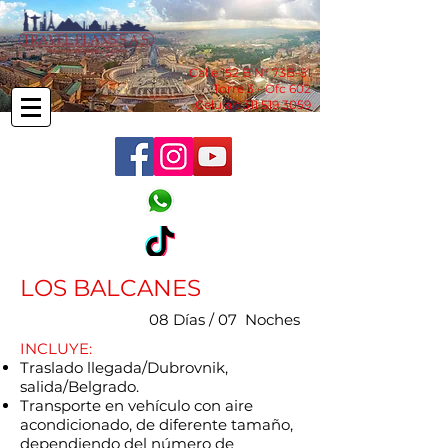
Calle 152 B N° 73B-51
Torre 3 - Ofc 602
Celular:
311 519 3059
LOS BALCANES
08 Días / 07 Noches
INCLUYE:
Traslado llegada/Dubrovnik,
salida/Belgrado.
Transporte en vehículo con aire
acondicionado, de diferente tamaño,
dependiendo del número de