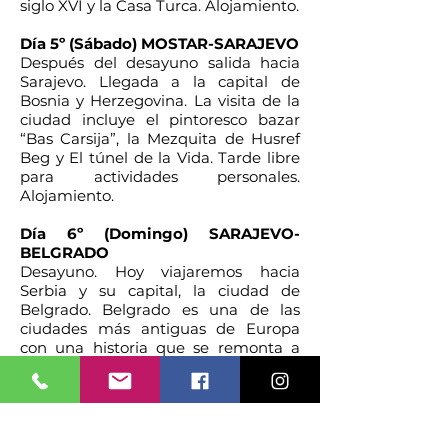
siglo XVI y la Casa Turca. Alojamiento.
Día 5º (Sábado) MOSTAR-SARAJEVO
Después del desayuno salida hacia
Sarajevo. Llegada a la capital de
Bosnia y Herzegovina. La visita de la
ciudad incluye el pintoresco bazar
“Bas Carsija”, la Mezquita de Husref
Beg y El túnel de la Vida. Tarde libre
para actividades personales.
Alojamiento.
Día 6º (Domingo) SARAJEVO-
BELGRADO
Desayuno. Hoy viajaremos hacia
Serbia y su capital, la ciudad de
Belgrado. Belgrado es una de las
ciudades más antiguas de Europa
con una historia que se remonta a
casi 7.000 años y que también es
conocida por su vibrante vida
nocturna. Alojamiento.
Día 7º (Lunes) BELGRADO