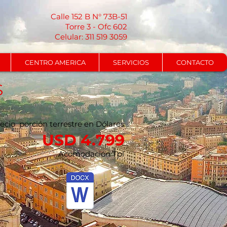
Calle 152 B N° 73B-51
Torre 3 - Ofc 602
Celular: 311 519 3059
CENTRO AMERICA
SERVICIOS
CONTACTO
S
ecio porción terrestre en Dólares
USD 4.799
Acomodación Tpl