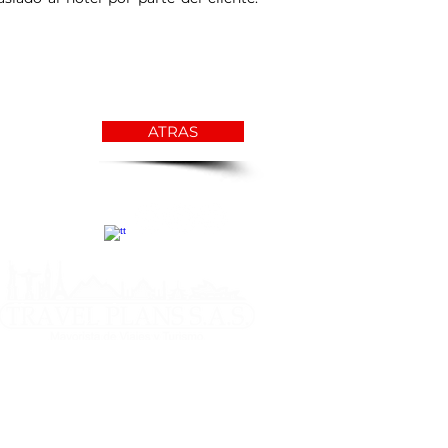
ATRAS
estar la explotación, la pornografía y el
 menores de edad son sancionados penal y