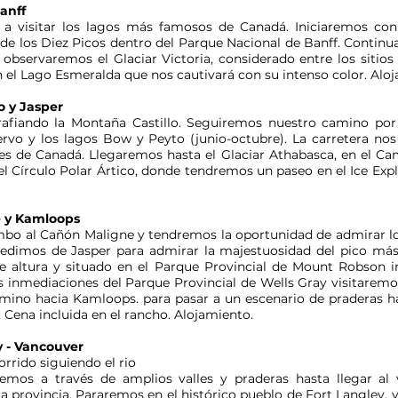
anff
 a visitar los lagos más famosos de Canadá. Iniciaremos con 
de los Diez Picos dentro del Parque Nacional de Banff. Continu
 observaremos el Glaciar Victoria, considerado entre los siti
 el Lago Esmeralda que nos cautivará con su intenso color. Alo
o y Jasper
rafiando la Montaña Castillo. Seguiremos nuestro camino por 
rvo y los lagos Bow y Peyto (junio-octubre). La carretera nos
res de Canadá. Llegaremos hasta el Glaciar Athabasca, en el C
l Círculo Polar Ártico, donde tendremos un paseo en el Ice Exp
e y Kamloops
o al Cañón Maligne y tendremos la oportunidad de admirar los 
dimos de Jasper para admirar la majestuosidad del pico más a
altura y situado en el Parque Provincial de Mount Robson im
s inmediaciones del Parque Provincial de Wells Gray visitarem
ino hacia Kamloops. para pasar a un escenario de praderas ha
. Cena incluida en el rancho. Alojamiento.
y - Vancouver
rido siguiendo el rio
mos a través de amplios valles y praderas hasta llegar al v
la provincia. Pararemos en el histórico pueblo de Fort Langley, 