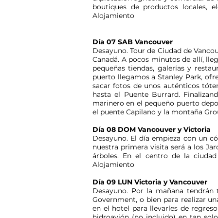
boutiques de productos locales, 
Alojamiento
Día 07 SAB Vancouver
Desayuno. Tour de Ciudad de Vancouv
Canadá. A pocos minutos de allí, lle
pequeñas tiendas, galerías y resta
puerto llegamos a Stanley Park, ofr
sacar fotos de unos auténticos tóte
hasta el Puente Burrard. Finalizand
marinero en el pequeño puerto deport
el puente Capilano y la montaña Gro
Día 08 DOM Vancouver y Victoria
Desayuno. El día empieza con un cómo
nuestra primera visita será a los Ja
árboles. En el centro de la ciuda
Alojamiento
Día 09 LUN Victoria y Vancouver
Desayuno. Por la mañana tendrán ti
Government, o bien para realizar un
en el hotel para llevarles de regre
hidroavión (no incluido) en tan sol