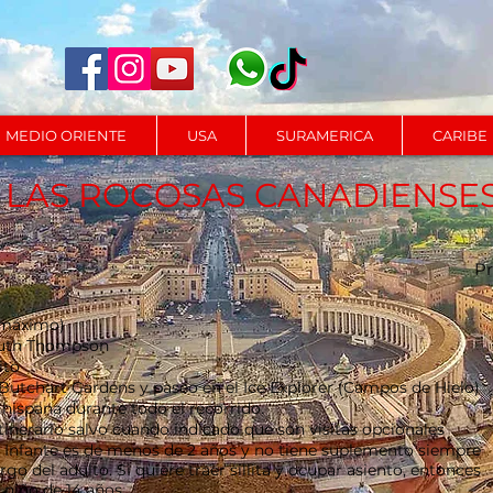
MEDIO ORIENTE
USA
SURAMERICA
CARIBE
 LAS ROCOSAS CANADIENSE
Pr
 máximo)
South Thompson
ito
 Butchart Gardens y paseo en el Ice Explorer (Campos de Hielo)
hispana durante todo el recorrido.
itinerario salvo cuando indicado que son visitas opcionales
os. Infante es de menos de 2 años y no tiene suplemento siempre
o del adulto. Si quiere traer sillita y ocupar asiento, entonces
 niño de 14 años.