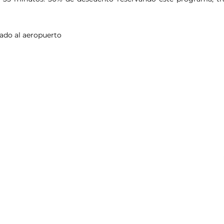
lado al aeropuerto
, cuyo objetivo es el establecimiento de normas para prevenir y contrarr
 del artículo 44 de la Constitución. La explotación y abuso sexual de