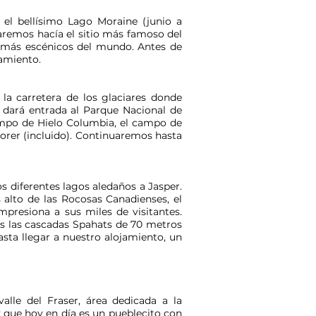
el bellísimo Lago Moraine (junio a
aremos hacía el sitio más famoso del
os más escénicos del mundo. Antes de
jamiento.
la carretera de los glaciares donde
 dará entrada al Parque Nacional de
ampo de Hielo Columbia, el campo de
lorer (incluido). Continuaremos hasta
diferentes lagos aledaños a Jasper.
lto de las Rocosas Canadienses, el
presiona a sus miles de visitantes.
os las cascadas Spahats de 70 metros
sta llegar a nuestro alojamiento, un
alle del Fraser, área dedicada a la
y que hoy en día es un pueblecito con