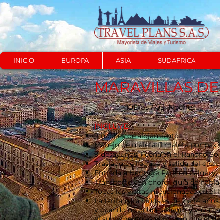
INICIO
EUROPA
ASIA
SUDAFRICA
MARAVILLAS DE
10Días / 09 Noches
​INCLUYE:
9 noches de alojamiento
Manejo de maleta (1 maleta por pax
9 desayunos; 1 cena en el Rancho 
Traslado de llegada y salida del circu
Entrada a Heritage Park en Calgary,
Transporte con chofer-guía de habla 
Todas las visitas mencionadas en el 
La tarifa para niños es de 2 a 14 añ
y cuando no ocupe asiento y vaya carg
el suplemento es el mismo que el de