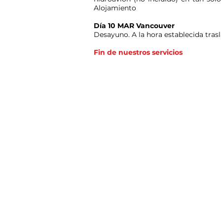
Alojamiento
Día 10 MAR Vancouver
Desayuno. A la hora establecida tras
Fin de nuestros servicios
Mision y Vision
Condiciones Generales
Contactenos
Sostenibilidad
Ley de Proteccion de datos
Codigo de Etica y Conducta
Comprometido a impulsar la ley 679 del 2001
turismo sexual con menores, en desarrollo
administrativamente en Colombia.