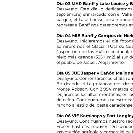
Día 03 MAR Banff y Lake Louise y B
Desayuno. Este día lo dedicaremos
septiembre) enmarcado con el Valle 
parque, el Lake Louise, desde donde
regresar a Banff nos detendremos en
Día 04 MIE Banff y Campos de Hiel
Desayuno. Iniciaremos el día fotog
admiraremos el Glaciar Pata de Cue
Jasper, uno de los más espectacula
hielo más grande (325 Km2) al sur de
el pueblo de Jasper. Alojamiento.
Día 05 JUE Jasper y Cañón Malign
Desayuno. Comenzaremos el día rumb
Bordeando el Lago Moose nos despe
Monte Robson. Con 3,954 metros de 
Dejaremos las altas montañas; en la
de caída. Continuaremos nuestro cam
rancho al estilo del oeste canadiense
Día 06 VIE Kamloops y Fort Langle
Desayuno. Continuamos nuestro recor
Fraser hasta Vancouver. Descendere
explotación agrícola y comercial de 