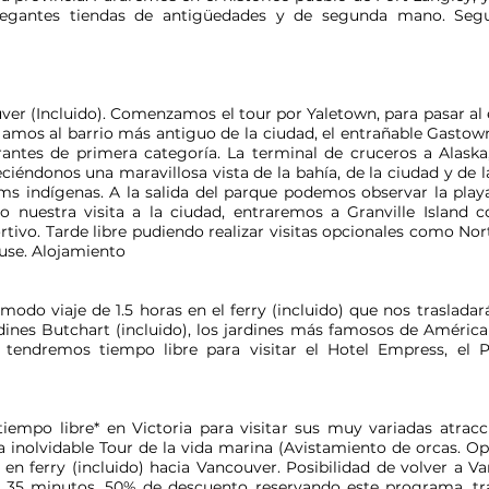
elegantes tiendas de antigüedades y de segunda mano. Seg
er (Incluido). Comenzamos el tour por Yaletown, para pasar al
gamos al barrio más antiguo de la ciudad, el entrañable Gastown,
urantes de primera categoría. La terminal de cruceros a Alask
eciéndonos una maravillosa vista de la bahía, de la ciudad y de
ms indígenas. A la salida del parque podemos observar la play
o nuestra visita a la ciudad, entraremos a Granville Island 
ivo. Tarde libre pudiendo realizar visitas opcionales como Nor
use. Alojamiento
do viaje de 1.5 horas en el ferry (incluido) que nos trasladará a
rdines Butchart (incluido), los jardines más famosos de América 
d tendremos tiempo libre para visitar el Hotel Empress, el 
empo libre* en Victoria para visitar sus muy variadas atracci
a inolvidable Tour de la vida marina (Avistamiento de orcas. Op
so en ferry (incluido) hacia Vancouver. Posibilidad de volver a
o 35 minutos. 50% de descuento reservando este programa, tras