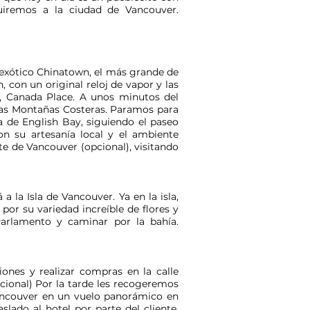
uiremos a la ciudad de Vancouver.
 exótico Chinatown, el más grande de
 con un original reloj de vapor y las
a, Canada Place. A unos minutos del
 las Montañas Costeras. Paramos para
a de English Bay, siguiendo el paseo
con su artesanía local y el ambiente
te de Vancouver (opcional), visitando
 la Isla de Vancouver. Ya en la isla,
por su variedad increíble de flores y
Parlamento y caminar por la bahía.
ones y realizar compras en la calle
cional) Por la tarde les recogeremos
 Vancouver en un vuelo panorámico en
lado al hotel por parte del cliente.