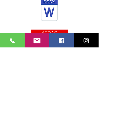
ATRAS
Mision y Vision
Condiciones Generales
Comprometido a impulsar la ley 679 del
2001, cuyo objetivo es el establecimiento
de normas para prevenir y contrarrestar la
explotación, la pornografía y el turismo
sexual con menores, en desarrollo del
artículo 44 de la Constitución. La
explotación y abuso sexual de menores de
edad son sancionados penal y
administrativamente en Colombia.
©2026 TRAVEL PLANS SAS - TODOS LOS
DERECHOS RESERVADOS
Contactenos