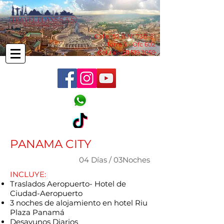
Calle 152 B N° 73B-51
Torre 3 - Ofc 602
Celular:
311 519 3059
PANAMA CITY
04 Días / 03Noches
INCLUYE:
Traslados Aeropuerto- Hotel de
Ciudad-Aeropuerto
3 noches de alojamiento en hotel Riu
Plaza Panamá
Desayunos Diarios