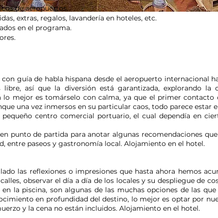
icos de aeropuertos.
s, extras, regalos, lavandería en hoteles, etc.
ados en el programa.
ores.
con guía de habla hispana desde el aeropuerto internacional hast
ibre, así que la diversión está garantizada, explorando la c
zá lo mejor es tomárselo con calma, ya que el primer contacto
nque una vez inmersos en su particular caos, todo parece estar e
n pequeño centro comercial portuario, el cual dependía en cie
uen punto de partida para anotar algunas recomendaciones que
d, entre paseos y gastronomía local. Alojamiento en el hotel.
lado las reflexiones o impresiones que hasta ahora hemos acu
calles, observar el día a día de los locales y su despliegue de c
nte en la piscina, son algunas de las muchas opciones de las qu
ocimiento en profundidad del destino, lo mejor es optar por nue
uerzo y la cena no están incluidos. Alojamiento en el hotel.