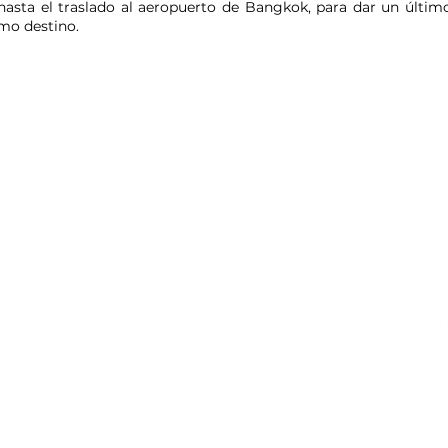
hasta el traslado al aeropuerto de Bangkok, para dar un últi
imo destino.
, cuyo objetivo es el establecimiento de normas para prevenir y contrarr
 del artículo 44 de la Constitución. La explotación y abuso sexual de