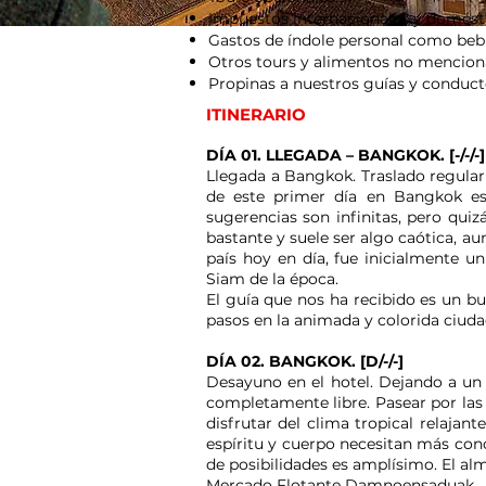
Impuestos internacionales y domést
Gastos de índole personal como bebida
Otros tours y alimentos no mencion
Propinas a nuestros guías y conduct
ITINERARIO
DÍA 01. LLEGADA – BANGKOK. [-/-/-]
Llegada a Bangkok. Traslado regular 
de este primer día en Bangkok es l
sugerencias son infinitas, pero qui
bastante y suele ser algo caótica, au
país hoy en día, fue inicialmente u
Siam de la época.
El guía que nos ha recibido es un b
pasos en la animada y colorida ciuda
DÍA 02. BANGKOK. [D/-/-]
Desayuno en el hotel. Dejando a un 
completamente libre. Pasear por las 
disfrutar del clima tropical relaja
espíritu y cuerpo necesitan más con
de posibilidades es amplísimo. El alm
Mercado Flotante Damnoensaduak