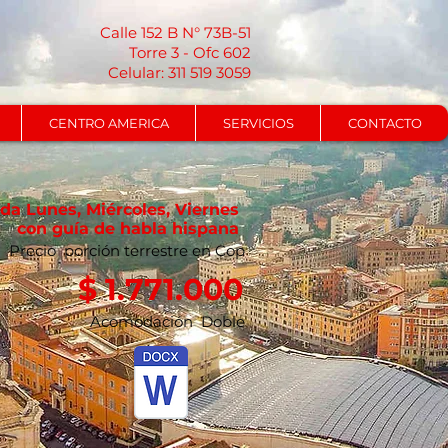
Calle 152 B N° 73B-51
Torre 3 - Ofc 602
Celular: 311 519 3059
CENTRO AMERICA
SERVICIOS
CONTACTO
ada Lunes, Miércoles, Viernes
con guía de habla hispana
Precio porción terrestre en Cop
$ 1.771.000
Acomodación Doble