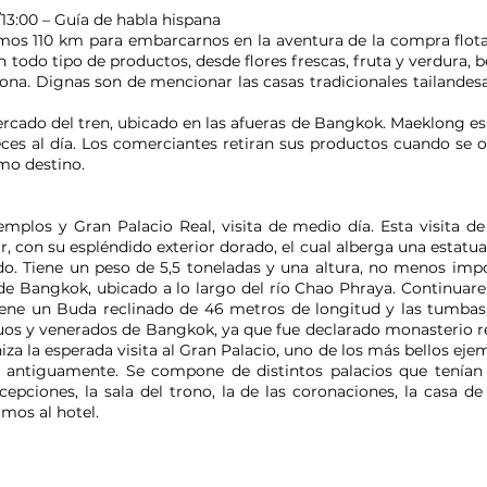
13:00 – Guía de habla hispana
emos 110 km para embarcarnos en la aventura de la compra fl
todo tipo de productos, desde flores frescas, fruta y verdura, be
a zona. Dignas son de mencionar las casas tradicionales tailande
rcado del tren, ubicado en las afueras de Bangkok. Maeklong 
eces al día. Los comerciantes retiran sus productos cuando se o
imo destino.
Templos y Gran Palacio Real, visita de medio día. Esta visita 
r, con su espléndido exterior dorado, el cual alberga una estatua
o. Tiene un peso de 5,5 toneladas y una altura, no menos imp
de Bangkok, ubicado a lo largo del río Chao Phraya. Continuare
ne un Buda reclinado de 46 metros de longitud y las tumbas, o 
os y venerados de Bangkok, ya que fue declarado monasterio rea
niza la esperada visita al Gran Palacio, uno de los más bellos eje
dir antiguamente. Se compone de distintos palacios que tenía
ecepciones, la sala del trono, la de las coronaciones, la casa de
mos al hotel.