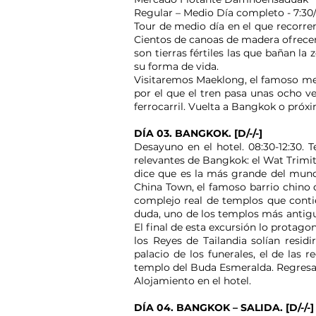
Regular – Medio Día completo - 7:30/
Tour de medio día en el que recorr
Cientos de canoas de madera ofrecen 
son tierras fértiles las que bañan l
su forma de vida.
Visitaremos Maeklong, el famoso me
por el que el tren pasa unas ocho v
ferrocarril. Vuelta a Bangkok o próx
DÍA 03. BANGKOK. [D/-/-]
Desayuno en el hotel. 08:30-12:30. 
relevantes de Bangkok: el Wat Trimit
dice que es la más grande del mund
China Town, el famoso barrio chino 
complejo real de templos que contie
duda, uno de los templos más antigu
El final de esta excursión lo protago
los Reyes de Tailandia solían resi
palacio de los funerales, el de las r
templo del Buda Esmeralda. Regresa
Alojamiento en el hotel.
DÍA 04. BANGKOK – SALIDA. [D/-/-]