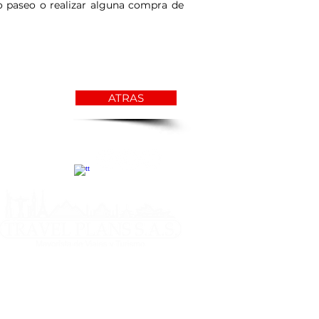
mo paseo o realizar alguna compra de
ATRAS
estar la explotación, la pornografía y el
 menores de edad son sancionados penal y