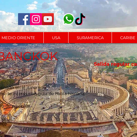
MEDIO ORIENTE
USA
SURAMERICA
CARIBE
 BANGKOK
Salida regular c
nado en el itinerario.
tios de interés con guía de habla hispana.
o de equipaje.
paje