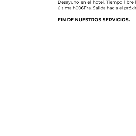
Desayuno en el hotel. Tiempo libre 
última h006Fra. Salida hacia el próx
FIN DE NUESTROS SERVICIOS.
Mision y Vision
Condiciones Generales
Contactenos
Sostenibilidad
Ley de Proteccion de datos
Codigo de Etica y Conducta
Comprometido a impulsar la ley 679 del 2001
turismo sexual con menores, en desarrollo
administrativamente en Colombia.