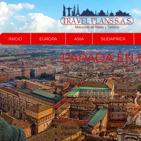
INICIO
EUROPA
ASIA
SUDAFRICA
PARADA EN
04 Días / 03 Noches
​INCLUYE:
Alojamiento y alimento como mencio
Traslados regulares y visitas a los si
Entradas a los sitios de interés.
Impuestos habitaciones, VAT y manej
Fee bancario
NO INCLUYE:
Tiquete aéreo con impuestos y equi
Visados por Tailandia.
Tours opcionales.