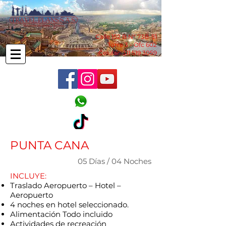
Calle 152 B N° 73B-51
Torre 3 - Ofc 602
Celular:
311 519 3059
PUNTA CANA
05 Días / 04 Noches
INCLUYE:
Traslado Aeropuerto – Hotel –
Aeropuerto
4 noches en hotel seleccionado.
Alimentación Todo incluido
Actividades de recreación