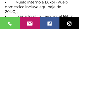
• Vuelo interno a Luxor (Vuelo
domestico incluye equipaje de
20KG).,
• Traslado al crucero por el Nilo (5
estrellas, pensión completa).
• Visitas al Templo de Karnak y
Templo de Luxor. Noche a bordo.
Día 13: Luxor - Esna – Edfú (Pensión
completa)
• Visita al Valle de los Reyes,
Templo de Hatshepsut y Colosos de
Memnón.
• Navegación hacia Edfú. Noche
a bordo.
Día 14: Edfú - Kom Ombo – Aswan
(Pensión completa)
• Visita al Templo de Edfú y al
Templo de Kom Ombo.
• Navegación hacia Aswan.
Noche a bordo.
Día 15: Aswan (Pensión completa)