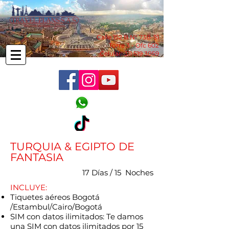
Calle 152 B N° 73B-51
Torre 3 - Ofc 602
Celular:
311 519 3059
TURQUIA & EGIPTO DE
FANTASIA
17 Días / 15 Noches
INCLUYE:
Tiquetes aéreos Bogotá
/Estambul/Cairo/Bogotá
SIM con datos ilimitados: Te damos
una SIM con datos ilimitados por 15