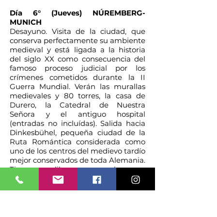
Día 6° (Jueves) NÚREMBERG-
MUNICH
Desayuno. Visita de la ciudad, que
conserva perfectamente su ambiente
medieval y está ligada a la historia
del siglo XX como consecuencia del
famoso proceso judicial por los
crímenes cometidos durante la II
Guerra Mundial. Verán las murallas
medievales y 80 torres, la casa de
Durero, la Catedral de Nuestra
Señora y el antiguo hospital
(entradas no incluídas). Salida hacia
Dinkesbühel, pequeña ciudad de la
Ruta Romántica considerada como
uno de los centros del medievo tardío
mejor conservados de toda Alemania.
Tiempo libre y almuerzo.
Continuación a Múnich. Tiempo libre.
Cena y alojamiento.
Día 7º (Viernes) MUNICH-
NEUSCHWANSTEIN-MUNICH