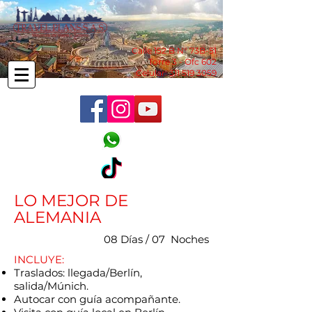
Calle 152 B N° 73B-51
Torre 3 - Ofc 602
Celular:
311 519 3059
LO MEJOR DE
ALEMANIA
08 Días / 07 Noches
INCLUYE:
Traslados: llegada/Berlín,
salida/Múnich.
Autocar con guía acompañante.