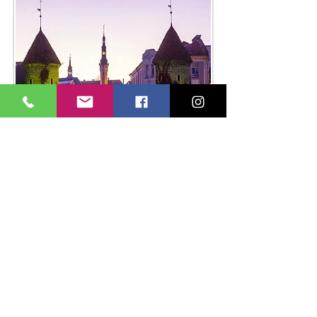
PAÍSES BÁLTICOS
De Tallinn a Vilnius
Salidas día Domingo
7 Noches
Vilnius 2.
Riga 2.
Tallinn 3