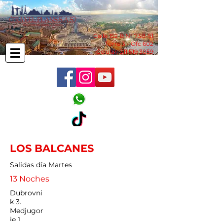
Calle 152 B N° 73B-51
Torre 3 - Ofc 602
Celular:
311 519 3059
LOS BALCANES
Salidas día Martes
13 Noches
Dubrovni
k 3.
Medjugor
je 1.